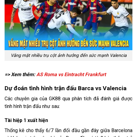
Vắng mặt nhiều trụ cột ảnh hưởng đến sức mạnh Valencia
=> Xem thêm:
AS Roma vs Eintracht Frankfurt
Dự đoán tình hình trận đấu Barca vs Valencia
Các chuyên gia của GK88 qua phân tích đã đánh giá được
tình hình trận đấu như sau:
Tài hiệp 1 xuất hiện
Thống kê cho thấy 6/7 lần đối đầu gần đây giữa Barcelona