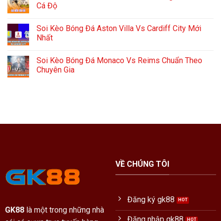
Cá Độ
Soi Kèo Bóng Đá Aston Villa Vs Cardiff City Mới
Nhất
Soi Kèo Bóng Đá Monaco Vs Reims Chuẩn Theo
Chuyên Gia
VỀ CHÚNG TÔI
Đăng ký gk88
GK88
là một trong những nhà
Đăng nhập gk88