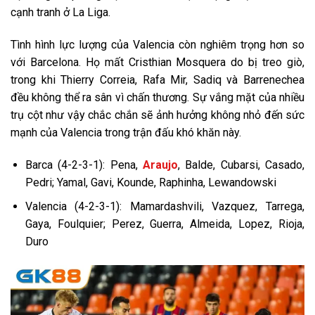
cạnh tranh ở La Liga.
Tình hình lực lượng của Valencia còn nghiêm trọng hơn so
với Barcelona. Họ mất Cristhian Mosquera do bị treo giò,
trong khi Thierry Correia, Rafa Mir, Sadiq và Barrenechea
đều không thể ra sân vì chấn thương. Sự vắng mặt của nhiều
trụ cột như vậy chắc chắn sẽ ảnh hưởng không nhỏ đến sức
mạnh của Valencia trong trận đấu khó khăn này.
Barca (4-2-3-1): Pena,
Araujo
, Balde, Cubarsi, Casado,
Pedri; Yamal, Gavi, Kounde, Raphinha, Lewandowski
Valencia (4-2-3-1): Mamardashvili, Vazquez, Tarrega,
Gaya, Foulquier; Perez, Guerra, Almeida, Lopez, Rioja,
Duro