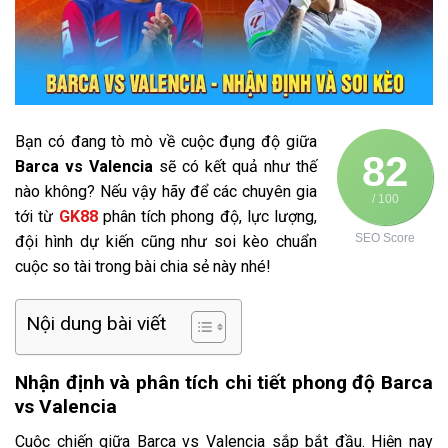
Bạn có đang tò mò về cuộc đụng độ giữa
82
Barca vs Valencia
sẽ có kết quả như thế
nào không? Nếu vậy hãy để các chuyên gia
/ 100
tới từ
GK88
phân tích phong độ, lực lượng,
SEO Score
đội hình dự kiến cũng như soi kèo chuẩn
cuộc so tài trong bài chia sẻ này nhé!
Nội dung bài viết
Nhận định và phân tích chi tiết phong độ Barca
vs Valencia
Cuộc chiến giữa Barca vs Valencia sắp bắt đầu. Hiện nay