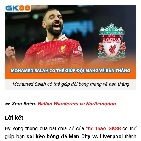
Mohamed Salah có thể giúp đội bóng mang về bàn thắng
=> Xem thêm:
Bolton Wanderers vs Northampton
Lời kết
Hy vọng thông qua bài chia sẻ của
thể thao GK88
có thể
giúp bạn
soi kèo bóng đá Man City vs Liverpool
thành