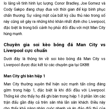
lo lắng về tình hình lực lượng. Conor Bradley, Joe Gomez và
Cody Gakpo đang chạy đua với thời gian để kịp bình phục
chấn thương. Sự vắng mặt của bất kỳ cầu thủ nào trong số
này cũng sẽ gây ra những khó khăn nhất định cho Liverpool,
đặc biệt là trong bối cảnh họ phải đối đầu với một Man City
hùng mạnh.
Chuyên gia soi kèo bóng đá Man City vs
Liverpool cực chuẩn
Dưới đây là thông tin về soi kèo bóng đá Man City vs
Liverpool được đúc kết từ các chuyên gia tại GK88:
Man City ghi bàn hiệp 1
Man City thường xuyên thể hiện sức mạnh tấn công đáng
gờm trong hiệp 1, đặc biệt là khi đối đầu với Liverpool.
Thống kê cho thấy họ đã ghi bàn trong hiệp 1 ở phần lớn các
trận đấu gần đây cả trên sân nhà lẫn sân khách. Điều này
cho thấy khả năng nhập cuộc nhanh và áp đảo đối thủ của