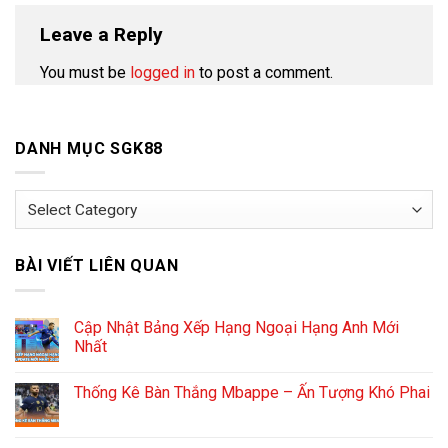
Leave a Reply
You must be
logged in
to post a comment.
DANH MỤC SGK88
DANH
MỤC
SGK88
BÀI VIẾT LIÊN QUAN
Cập Nhật Bảng Xếp Hạng Ngoại Hạng Anh Mới
Nhất
Thống Kê Bàn Thắng Mbappe – Ấn Tượng Khó Phai