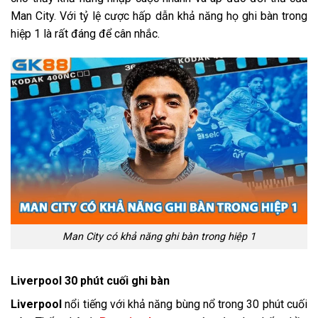
Man City. Với tỷ lệ cược hấp dẫn khả năng họ ghi bàn trong
hiệp 1 là rất đáng để cân nhắc.
Man City có khả năng ghi bàn trong hiệp 1
Liverpool 30 phút cuối ghi bàn
Liverpool
nổi tiếng với khả năng bùng nổ trong 30 phút cuối