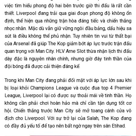
việc tìm hiểu phong độ hai bên trước giờ thi đấu là rất cần
thiết. Liverpool đang trải qua giai đoạn phong độ không ổn
định, thể hiện qua những trận hòa đáng tiếc và chiến thắng
nhọc nhằn. Mặc dù vẫn giữ vững ngôi đầu bảng, dấu hiệu sa
sút là điều không thể phủ nhận. Tuy nhiên tin vui từ thất bại
của Arsenal đã giúp The Kop giảm bớt áp lực trước trận đấu
quan trọng với Man City. HLV Arne Slot thừa nhận lịch thi đấu
dày đặc là nguyên nhân chính, nhưng giờ đây tinh thần của
đội bóng đã được cải thiện đáng kể.
Trong khi Man City đang phải đối mặt với áp lực lớn sau khi
bị loại khỏi Champions League và cuộc đua top 4 Premier
League, Liverpool lại có được sự thoải mái về tinh thần. Họ
không cần phải chơi hoàn hảo mà chỉ cần tận dụng tốt cơ
hội. Chiến thắng trước Man City sẽ mở toang cánh cửa vô
địch cho Liverpool. Với sự trở lại của Salah, The Kop đang
có đầy đủ yếu tố để tạo nên bất ngờ ngay trên sân Etihad.