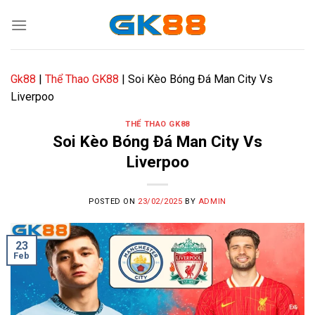
Skip
to
content
Gk88
|
Thể Thao GK88
|
Soi Kèo Bóng Đá Man City Vs
Liverpoo
THỂ THAO GK88
Soi Kèo Bóng Đá Man City Vs
Liverpoo
POSTED ON
23/02/2025
BY
ADMIN
23
Feb