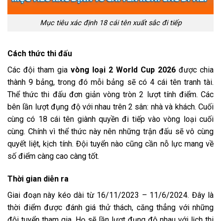
Mục tiêu xác định 18 cái tên xuất sắc đi tiếp
Cách thức thi đấu
Các đội tham gia
vòng loại 2 World Cup 2026
được chia
thành 9 bảng, trong đó mỗi bảng sẽ có 4 cái tên tranh tài.
Thể thức thi đấu đơn giản vòng tròn 2 lượt tính điểm. Các
bên lần lượt đụng độ với nhau trên 2 sân: nhà và khách. Cuối
cùng có 18 cái tên giành quyền đi tiếp vào vòng loại cuối
cùng. Chính vì thể thức này nên những trận đấu sẽ vô cùng
quyết liệt, kịch tính. Đội tuyển nào cũng cần nỗ lực mang về
số điểm càng cao càng tốt.
Thời gian diễn ra
Giai đoạn này kéo dài từ 16/11/2023 – 11/6/2024. Đây là
thời điểm được đánh giá thử thách, căng thẳng với những
đội tuyển tham gia. Họ sẽ lần lượt đụng độ nhau với lịch thi