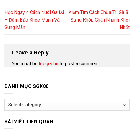
Học Ngay 4 Cách Nuôi Gà Đá
Kiếm Tìm Cách Chữa Trị Gà Bị
– Đảm Bảo Khỏe Mạnh Và
Sưng Khớp Chân Nhanh Khỏi
Sung Mãn
Nhất
Leave a Reply
You must be
logged in
to post a comment.
DANH MỤC SGK88
DANH
MỤC
SGK88
BÀI VIẾT LIÊN QUAN