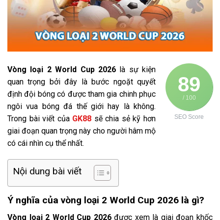
Vòng loại 2 World Cup 2026
là sự kiện
89
quan trọng bởi đây là bước ngoặt quyết
định đội bóng có được tham gia chinh phục
/ 100
ngôi vua bóng đá thế giới hay là không.
SEO Score
Trong bài viết của
GK88
sẽ chia sẻ kỹ hơn
giai đoạn quan trọng này cho người hâm mộ
có cái nhìn cụ thể nhất.
Nội dung bài viết
Ý nghĩa của vòng loại 2 World Cup 2026 là gì?
Vòng loại 2 World Cup 2026
được xem là giai đoạn khốc