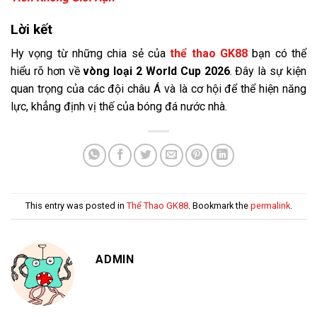
Lời kết
Hy vọng từ những chia sẻ của
thể thao GK88
bạn có thể
hiểu rõ hơn về
vòng loại 2 World Cup 2026
. Đây là sự kiện
quan trọng của các đội châu Á và là cơ hội để thể hiện năng
lực, khẳng định vị thế của bóng đá nước nhà.
This entry was posted in
Thể Thao GK88
. Bookmark the
permalink
.
ADMIN