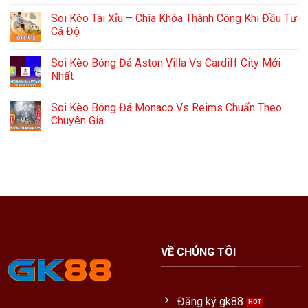
Soi Kèo Tài Xỉu – Chìa Khóa Thành Công Khi Đầu Tư
Cá Độ
Soi Kèo Bóng Đá Aston Villa Vs Cardiff City Mới
Nhất
Soi Kèo Bóng Đá Monaco Vs Reims Chuẩn Theo
Chuyên Gia
VỀ CHÚNG TÔI
Đăng ký gk88