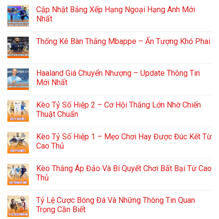
Cập Nhật Bảng Xếp Hạng Ngoại Hạng Anh Mới
Nhất
Thống Kê Bàn Thắng Mbappe – Ấn Tượng Khó Phai
Haaland Giá Chuyển Nhượng – Update Thông Tin
Mới Nhất
Kèo Tỷ Số Hiệp 2 – Cơ Hội Thắng Lớn Nhờ Chiến
Thuật Chuẩn
Kèo Tỷ Số Hiệp 1 – Mẹo Chơi Hay Được Đúc Kết Từ
Cao Thủ
Kèo Thắng Áp Đảo Và Bí Quyết Chơi Bất Bại Từ Cao
Thủ
Tỷ Lệ Cược Bóng Đá Và Những Thông Tin Quan
Trọng Cần Biết