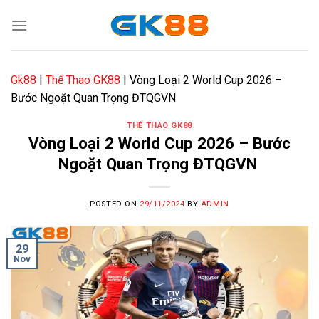
Skip
to
content
Gk88
|
Thể Thao GK88
|
Vòng Loại 2 World Cup 2026 –
Bước Ngoặt Quan Trọng ĐTQGVN
THỂ THAO GK88
Vòng Loại 2 World Cup 2026 – Bước
Ngoặt Quan Trọng ĐTQGVN
POSTED ON
29/11/2024
BY
ADMIN
29
Nov